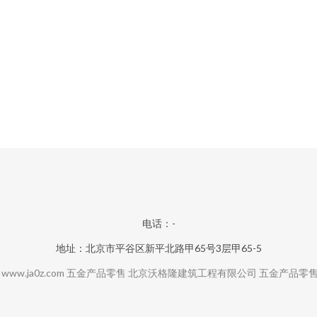
电话：-
地址：北京市平谷区新平北路甲65号3层甲65-5
6
www.ja0z.com
五金产品零售
北京沃格隆建筑工程有限公司
五金产品零