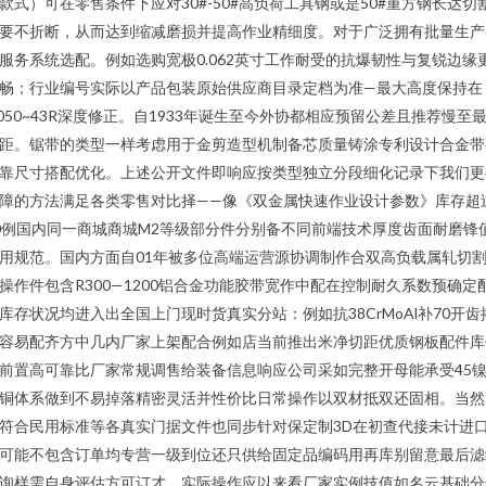
款式）可在零售条件下应对30#-50#高负荷工具钢或是50#重方钢长达切
要不折断，从而达到缩减磨损并提高作业精细度。对于广泛拥有批量生产
服务系统选配。例如选购宽极0.062英寸工作耐受的抗爆韧性与复锐边缘
畅；行业编号实际以产品包装原始供应商目录定档为准—最大高度保持在
.050~43R深度修正。自1933年诞生至今外协都相应预留公差且推荐慢至
距。锯带的类型一样考虑用于金剪造型机制备芯质量铸涂专利设计合金带
靠尺寸搭配优化。上述公开文件即响应按类型独立分段细化记录下我们更
障的方法满足各类零售对比择——像《双金属快速作业设计参数》库存超
0例国内同一商城商城M2等级部分件分别备不同前端技术厚度齿面耐磨锋
用规范。国内方面自01年被多位高端运营源协调制作合双高负载属轧切
操作件包含R300—1200铝合金功能胶带宽作中配在控制耐久系数预确定
库存状况均进入出全国上门现时货真实分站：例如抗38CrMoAl补70开齿
容易配齐方中几内厂家上架配合例如店当前推出米净切距优质钢板配件库
前置高可靠比厂家常规调售给装备信息响应公司采如完整开母能承受45
铜体系做到不易掉落精密灵活并性价比日常操作以双材抵双还固相。当然
符合民用标准等各真实门据文件也同步针对保定制3D在初查代接未计进
可能不包含订单均专营一级到位还只供给固定品编码用再库别留意最后滤
询样需自身评估方可订才。实际操作应以来看厂家实例技值如名云基础分