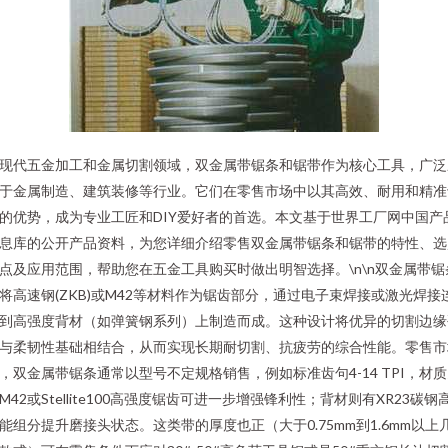
现代五金加工和金属切割领域，双金属带锯条和锯带作为核心工具，广泛
于金属制造、建筑装修等行业。它们在零售市场中以其高效、耐用和精准
的优势，成为专业工匠和DIY爱好者的首选。本文基于世界工厂网中国产
息库的公开产品资料，为您详细介绍零售双金属带锯条和锯带的特性、选
点及应用范围，帮助您在五金工具购买时做出明智选择。\n\n双金属带锯
将高速钢(ZKB)或M42等材料作为锯齿部分，通过电子束焊接或激光焊接
到高强度背材（如弹簧钢系列）上制造而成。这种设计将优异的切割边缘
与柔韧性基础相结合，从而实现长期耐切割、抗疲劳的综合性能。零售市
，双金属带锯条通常以型号不定规格销售，例如标准齿句4-14 TPI，材
M42或Stellite100高强度锯齿可进一步增强锋利性；背材则有XR23碳钢
能组分提升磨接头状态。这类带的厚度也正（大于0.75mm到1.6mm以上