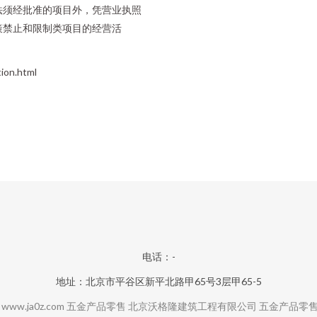
法须经批准的项目外，凭营业执照
策禁止和限制类项目的经营活
on.html
电话：-
地址：北京市平谷区新平北路甲65号3层甲65-5
6
www.ja0z.com
五金产品零售
北京沃格隆建筑工程有限公司
五金产品零