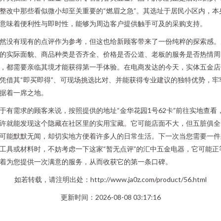
整改中那些看似微小却至关重要的“燃眉之急”。其选址于居民小区内，本
意味着便利性与即时性，能够为周边客户提供触手可及的采购支持。
然没有现有的点评作为参考，但这也给新顾客带来了一份纯粹的探索感。
的实际面貌、商品种类是否齐全、价格是否公道、老板的服务是否热情周
，都需要亲临其境才能获得第一手体验。在电商发达的今天，实体五金店
凭借其“即买即得”、可现场挑选比对、并能获得专业建议的独特优势，牢
据着一席之地。
于有需求的顾客来说，按照提供的地址“金华花园1号62卡”前往实地查看
许就能发现这个隐藏在社区里的实用宝藏。它可能店面不大，但五脏俱全
可能默默无闻，却切实地方便着许多人的日常生活。下一次当您需要一件
工具或材料时，不妨考虑一下这家“暂无点评”的汇中五金电器，它可能正
着为您提供一次满意的服务，从而收获它的第一条口碑。
如若转载，请注明出处：http://www.ja0z.com/product/56.html
更新时间：2026-08-08 03:17:16