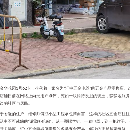
金华花园1号62卡，坐落着一家名为“汇中五金电器”的五金产品零售店。
店铺目前在网络上尚无用户点评，宛如一块尚待发掘的璞玉，静静地服务
边的社区与居民。
于附近的住户、维修师傅或小型工程承包商而言，这样的社区五金店往往
活中不可或缺的“后勤补给站”。从一颗螺丝钉、一卷电线，到一把钳子、
开关插座，汇中五金电器所零售的各类五金产品，解决的正是居家维修、