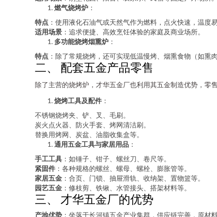
燃气烧烤炉
：
特点
：使用液化石油气或天然气作为燃料，点火快速，温度
适用场景
：追求便捷、高效烹饪体验的家庭及商业场所。
多功能烧烤烟熏炉
：
特点
：除了常规烧烤，还可实现低温慢烤、烟熏食物（如熏
二、 配套五金产品零售
除了主营的烧烤炉，才华五金厂也利用其五金制造优势，零
烧烤工具及配件
：
不锈钢烧烤夹、铲、叉、毛刷。
炭火点火器、防火手套、烤网清洁刷。
替换用烤网、炭盆、油脂收集盒等。
通用五金工具与家居用品
：
手工工具
：如锤子、钳子、螺丝刀、卷尺等。
紧固件
：各种规格的螺丝、螺母、螺栓、膨胀管等。
家居五金
：合页、门锁、抽屉滑轨、收纳架、置物篮等。
园艺五金
：修枝剪、铁锹、水管接头、搭架材料等。
三、 才华五金厂的优势
产地优势
：坐落于长河镇五金产业集群，供应链完善，原材